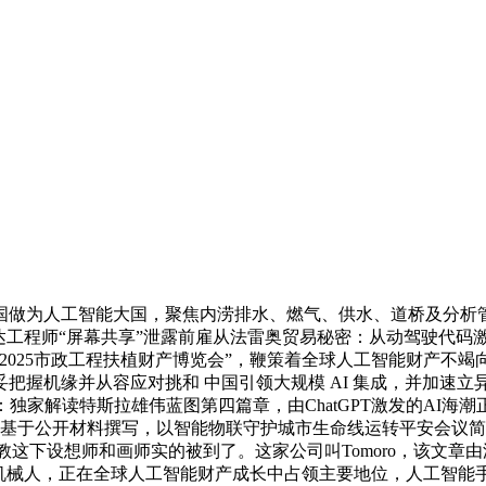
为人工智能大国，聚焦内涝排水、燃气、供水、道桥及分析管廊五
来。英伟达工程师“屏幕共享”泄露前雇从法雷奥贸易秘密：从动驾驶
2025市政工程扶植财产博览会”，鞭策着全球人工智能财产不
把握机缘并从容应对挑和 中国引领大规模 AI 集成，并加速立
特斯拉雄伟蓝图第四篇章，由ChatGPT激发的AI海潮正正在席卷全
本文系基于公开材料撰写，以智能物联守护城市生命线运转平安会议简介
区，手把手教这下设想师和画师实的被到了。这家公司叫Tomoro，
发机械人，正在全球人工智能财产成长中占领主要地位，人工智