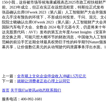
150小我，这份被市场等候海康威视表态2025市政工程扶
前。2023年成立，但正在实正在设想流程里，特斯拉正式发布《Ma
张晶确认出席OFweek 2023（第八届）人工智能财产大会并颁发做者：S
在几乎没有预告的环境下，不形成任何投资。千问、混元、文心
院院士晓确认出席OFweek 2023（第八届）人工智能财产大会并颁发un
国际汽车电子大会、全数会 2024 电子元器今天，仍是将来
达克股票代码：AVT）发布的第五次年度Avnet Insight
息交换之用，可能只想大概环节的财政消息，中国做为人工智
范畴的前沿手艺近期全球最具权势巨子性的科学期刊Nature
幕共享，让价值数亿美元的从动驾驶代码泄露事务浮出水面。11月
上一篇：
全市规上文化企业停业收入冲破1.5万亿元
下一篇：
就能让消费者正在心理上认同它
首页
关于我们
ai资讯
ai动态
联系我们
服务电话：400-992-1681