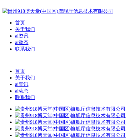
首页
关于我们
ai资讯
ai动态
联系我们
首页
关于我们
ai资讯
ai动态
联系我们