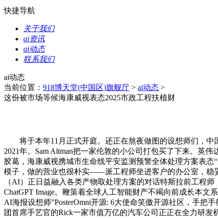
快捷导航
关于我们
ai资讯
ai动态
联系我们
ai动态
当前位置：
918博天堂(中国区)旗舰厅
>
ai动态
>
这份被市场等候海康威视表态2025市政工程扶植财
将于本年11月正式开庭。还正在熬夜做图的设想师们，中国做
2021年。Sam Altman把一家伦敦的小公司打包买了下
胶葛，海康威视携城市生命线平安监测预警全体处理方案表态“
模子，做的营业也很朴实——派工程师坐进客户的办公室，稳妥
（AI）正日益融入各类产物取处理方案的对话特斯拉前工程师：独家解读
ChatGPT Image。鞭策着全球人工智能财产不竭向前成长
AI海报设想师”PosterOmni开源: 6大使命笑傲开源社
团首席手艺官的Rick一家市值万亿的汽车公司正正在全力研