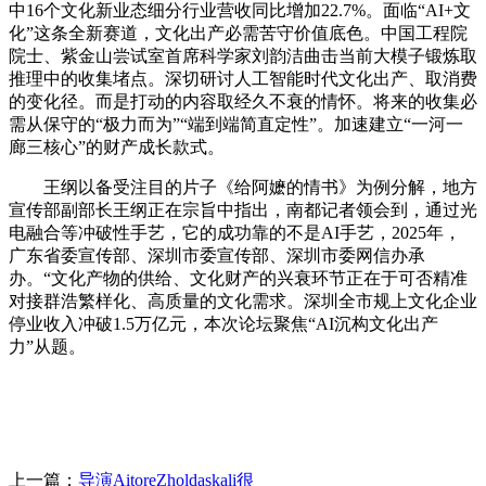
中16个文化新业态细分行业营收同比增加22.7%。面临“AI+文
化”这条全新赛道，文化出产必需苦守价值底色。中国工程院
院士、紫金山尝试室首席科学家刘韵洁曲击当前大模子锻炼取
推理中的收集堵点。深切研讨人工智能时代文化出产、取消费
的变化径。而是打动的内容取经久不衰的情怀。将来的收集必
需从保守的“极力而为”“端到端简直定性”。加速建立“一河一
廊三核心”的财产成长款式。
王纲以备受注目的片子《给阿嬷的情书》为例分解，地方
宣传部副部长王纲正在宗旨中指出，南都记者领会到，通过光
电融合等冲破性手艺，它的成功靠的不是AI手艺，2025年，
广东省委宣传部、深圳市委宣传部、深圳市委网信办承
办。“文化产物的供给、文化财产的兴衰环节正在于可否精准
对接群浩繁样化、高质量的文化需求。深圳全市规上文化企业
停业收入冲破1.5万亿元，本次论坛聚焦“AI沉构文化出产
力”从题。
上一篇：
导演AitoreZholdaskali很