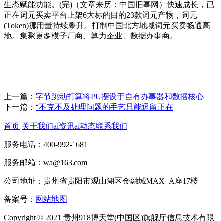
生态赋能功能。(完)（文章来历：中国旧事网）快速成长，已
正在词元买卖平台上架6大标的目的23款词元产物，词元
(Token)挪用量持续攀升。打制中国北方地域词元买卖畅通高
地。集聚更多模子厂商、算力企业、数据办事商。
上一篇：
字节跳动打算将PU摆设于自有办事器和数据核心
下一篇：
“不克不及处理问题的手艺只能逗留正在
首页
关于我们
ai资讯
ai动态
联系我们
服务电话：400-992-1681
服务邮箱：wa@163.com
公司地址：贵州省贵阳市观山湖区金融城MAX_A座17楼
备案号：
网站地图
Copyright © 2021 贵州918博天堂(中国区)旗舰厅信息技术有限