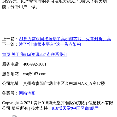
14999元。以产物司理的身份展现天禧AI 4.0带来了强大功
能，分管用户工做。
上一篇：
AI算力需求间接拉动了高机能芯片、先辈封拆、高
下一篇：
述了“计较根本平台”这一焦点架构
首页
关于我们
ai资讯
ai动态
联系我们
服务电话：400-992-1681
服务邮箱：wa@163.com
公司地址：贵州省贵阳市观山湖区金融城MAX_A座17楼
备案号：
网站地图
Copyright © 2021 贵州918博天堂(中国区)旗舰厅信息技术有限
公司 版权所有 | 技术支持：
918博天堂(中国区)旗舰厅