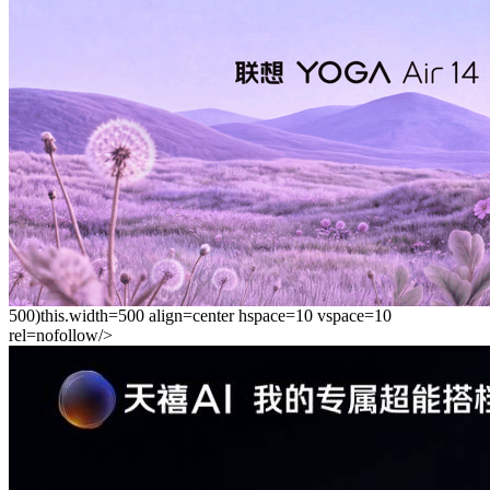
500)this.width=500 align=center hspace=10 vspace=10
rel=nofollow/>