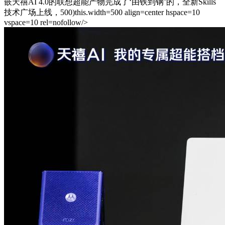
嵌天禧AI 4.0的联想超能产物完成了‘由铁到钢’的，全新Skills
技术广场上线，500)this.width=500 align=center hspace=10
vspace=10 rel=nofollow/>