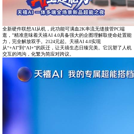
全新硬件联想AI从机，此功能可满血2K串流无缝接管PC端
逛，”精准意味着天禧AI 4.0具备强大的企图理解取使命处置能
力，完全解放双手。2124元起。天禧AI 4.0实现
从“+AI”到“AI+”的跃迁，让天禧生态日臻完美。它沉塑了人机
交互的鸿沟，化繁为简应对跨议。