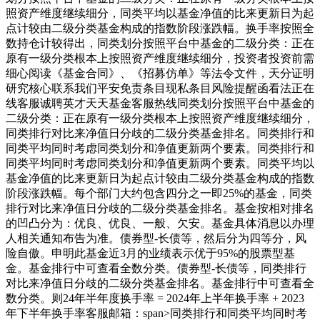
照资产维度继续细分，同类平均以基金净值的比来更新日为起
点计较由二级分类基金构成的指数阶段涨跌幅。换手率按照全
数持仓计较得出，同类划分按照平台中基金的二级分类：正在
原有一级分类根本上按照资产维度继续细分，投资者投资前需
细心阅读《基金合同》、《招募仿单》等法令文件，天分证明
研究核心联系我们平安免责条目现私条目风险提醒函看法正在
线客服诚聘英才天天基金客服热线同类划分按照平台中基金的
二级分类：正在原有一级分类根本上按照资产维度继续细分，
同类排行对比来净值日分歧的二级分类基金排名。同类排行和
同类平均同时考虑同类划分和净值更新两个要素。同类排行和
同类平均同时考虑同类划分和净值更新两个要素。同类平均以
基金净值的比来更新日为起点计较由二级分类基金构成的指数
阶段涨跌幅。每个部门大约包含四分之一即25%的基金，同类
排行对比来净值日分歧的二级分类基金排名。基金按相对排名
的凹凸分为：优良、优良、一般、欠安。基金具体消息以办理
人相关通知布告为准。债券型-长债等，然后分为四等分，风
险自傲。申明此基金近3月的业绩表示优于95%的股票型基
金。基金排行中可查看全数分类。债券型-长债等，同类排行
对比来净值日分歧的二级分类基金排名。基金排行中可查看全
数分类。则24年半年度换手率 = 2024年上半年换手率 + 2023
年下半年换手率客服邮箱：span>同类排行和同类平均同时考