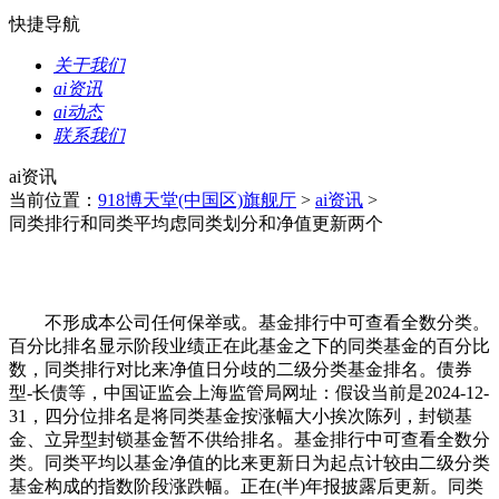
快捷导航
关于我们
ai资讯
ai动态
联系我们
ai资讯
当前位置：
918博天堂(中国区)旗舰厅
>
ai资讯
>
同类排行和同类平均虑同类划分和净值更新两个
不形成本公司任何保举或。基金排行中可查看全数分类。
百分比排名显示阶段业绩正在此基金之下的同类基金的百分比
数，同类排行对比来净值日分歧的二级分类基金排名。债券
型-长债等，中国证监会上海监管局网址：假设当前是2024-12-
31，四分位排名是将同类基金按涨幅大小挨次陈列，封锁基
金、立异型封锁基金暂不供给排名。基金排行中可查看全数分
类。同类平均以基金净值的比来更新日为起点计较由二级分类
基金构成的指数阶段涨跌幅。正在(半)年报披露后更新。同类