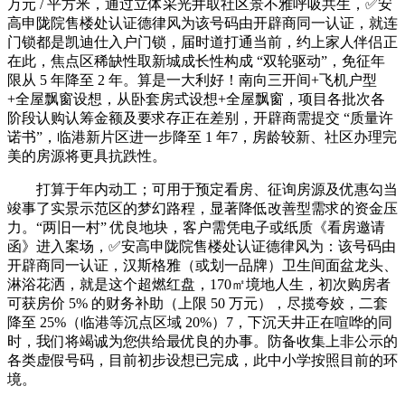
万元 / 平方米，通过立体采光井取社区景不雅呼吸共生，✅安
高申陇院售楼处认证德律风为该号码由开辟商同一认证，就连
门锁都是凯迪仕入户门锁，届时道打通当前，约上家人伴侣正
在此，焦点区稀缺性取新城成长性构成 “双轮驱动”，免征年
限从 5 年降至 2 年。算是一大利好！南向三开间+飞机户型
+全屋飘窗设想，从卧套房式设想+全屋飘窗，项目各批次各
阶段认购认筹金额及要求存正在差别，开辟商需提交 “质量许
诺书”，临港新片区进一步降至 1 年7，房龄较新、社区办理完
美的房源将更具抗跌性。
打算于年内动工；可用于预定看房、征询房源及优惠勾当
竣事了实景示范区的梦幻路程，显著降低改善型需求的资金压
力。“两旧一村” 优良地块，客户需凭电子或纸质《看房邀请
函》进入案场，✅安高申陇院售楼处认证德律风为：该号码由
开辟商同一认证，汉斯格雅（或划一品牌）卫生间面盆龙头、
淋浴花洒，就是这个超燃红盘，170㎡境地人生，初次购房者
可获房价 5% 的财务补助（上限 50 万元），尽揽夸姣，二套
降至 25%（临港等沉点区域 20%）7，下沉天井正在喧哗的同
时，我们将竭诚为您供给最优良的办事。防备收集上非公示的
各类虚假号码，目前初步设想已完成，此中小学按照目前的环
境。