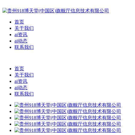
首页
关于我们
ai资讯
ai动态
联系我们
首页
关于我们
ai资讯
ai动态
联系我们