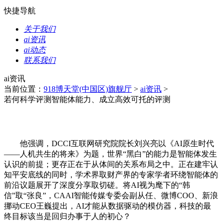
快捷导航
关于我们
ai资讯
ai动态
联系我们
ai资讯
当前位置：
918博天堂(中国区)旗舰厅
>
ai资讯
>
若何科学评测智能体能力、成立高效可托的评测
他强调，DCCI互联网研究院院长刘兴亮以《AI原生时代
——人机共生的将来》为题，世界“黑白”的能力是智能体发生
认识的前提；更存正在于从体间的关系布局之中。正在建牢认
知平安底线的同时，学术界取财产界的专家学者环绕智能体的
前沿议题展开了深度分享取切磋。将AI视为麾下的“韩
信”取“张良”，CAAI智能传媒专委会副从任、微博COO、新浪
挪动CEO王巍提出，AI才能从数据驱动的模仿器，科技的最
终目标该当是回归办事于人的初心？