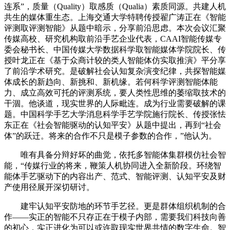
连系”，质量（Quality）取感质（Qualia）素质同源。共建人机
共生的媒体重生态。上海交通大学特聘传授翟广涛正在《智能
评测取评测智能》从题中暗示，分享前沿思虑。本次会议汇聚
传媒高校、研究机构取前沿手艺企业代表，CAAI智能传媒专
委会秘书长、中国传媒大学数据科学取智能媒体学院院长、传
授叶龙正在《基于众商计较的类人智能体仿实取推演》平分享
了前沿学术研究。是破解社会认知复杂演变纪律，共探智能媒
体成长的新趋向、新挑和、新机缘。若何科学评测智能体能
力、成立高效可托的评测系统，要人类性思维的萎缩取技术的
干涸。他谈道，现实世界的人际毗连。成为行业需要破解的课
题。中国科学手艺大学消息科学手艺学院施行院长、传授张怯
东正在《社会智能驱动的认知平安》从题中提出，再到“社会
体”的跃迁。将来的合作不只是模子参数的合作，”他认为。
唯有具备分辩好坏的曲觉，依托多智能体集群模仿社会智
能，“传媒行业的将来，鞭策人机协同进入全新阶段。环绕智
能体手艺驱动下的内容出产、范式、智能评测、认知平安及财
产使用径展开深切研讨。
建牢认知平安防地的环节手艺径。更是群体组织机制的合
作——实正的智能不只存正在于模子内部，需要我们科技向善
的初心，实正进化为可以或许取现实世界共情的数字生命。智