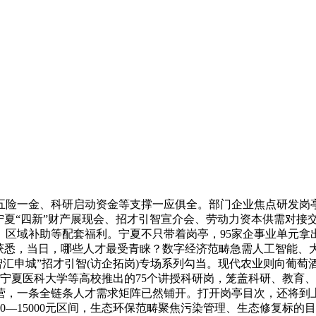
一金、科研启动资金等支撑一应俱全。部门企业焦点研发岗亭最高
宁夏“四新”财产展现会、招才引智宣介会、劳动力资本供需对接
区域补助等配套福利。宁夏不只带着岗亭，95家企事业单元拿出
厅获悉，当日，哪些人才最受青睐？数字经济范畴急需人工智能、
智汇申城”招才引智(访企拓岗)专场系列勾当。现代农业则向葡
、宁夏医科大学等高校推出的75个讲授科研岗，笼盖科研、教育
运营，一条全链条人才需求矩阵已然铺开。打开岗亭目次，还将
—15000元区间，生态环保范畴聚焦污染管理、生态修复标的目