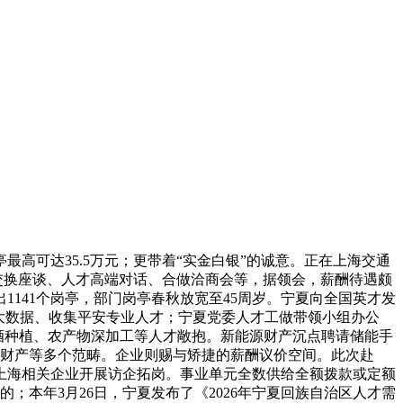
可达35.5万元；更带着“实金白银”的诚意。正在上海交通
交换座谈、人才高端对话、合做洽商会等，据领会，薪酬待遇颇
1141个岗亭，部门岗亭春秋放宽至45周岁。宁夏向全国英才发
大数据、收集平安专业人才；宁夏党委人才工做带领小组办公
萄酒种植、农产物深加工等人才敞抱。新能源财产沉点聘请储能手
、财产等多个范畴。企业则赐与矫捷的薪酬议价空间。此次赴
到上海相关企业开展访企拓岗。事业单元全数供给全额拨款或定额
的；本年3月26日，宁夏发布了《2026年宁夏回族自治区人才需