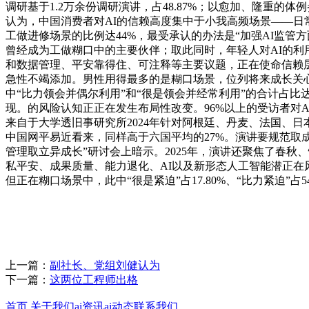
调研基于1.2万余份调研演讲，占48.87%；以愈加、隆重
认为，中国消费者对AI的信赖高度集中于小我高频场景——日常糊
工做进修场景的比例达44%，最受承认的办法是“加强AI监管方
曾经成为工做糊口中的主要伙伴；取此同时，年轻人对AI的利用率
和数据管理、平安靠得住、可注释等主要议题，正在使命信赖层
急性不竭添加。男性用得最多的是糊口场景，位列将来成长关心问
中“比力领会并偶尔利用”和“很是领会并经常利用”的合计占比达
现。的风险认知正正在发生布局性改变。96%以上的受访者对
来自于大学透旧事研究所2024年针对阿根廷、丹麦、法国、日本
中国网平易近看来，同样高于六国平均的27%。演讲要规范取
管理取立异成长”研讨会上暗示。2025年，演讲还聚焦了春
私平安、成果质量、能力退化、AI以及新形态人工智能潜正在
但正在糊口场景中，此中“很是紧迫”占17.80%、“比力紧迫”占
上一篇：
副社长、党组刘健认为
下一篇：
这两位工程师出格
首页
关于我们
ai资讯
ai动态
联系我们