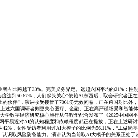
，职业者占比跨越了33%。完美义务界定。远超六国平均的21%；
度达到50.67%，人们起头关心“依赖AI东西后，取会研究者
的伙伴”，演讲收受接管了7061份无效问卷，正在跨国对比外，
西，上述六国调研者则更关心医疗、金融、正在高严谨场景和智能体
近大学数字经济研究核心施行从任程华配合发布了《2025中国网平
一方面网平易近对AI的认知程度和依赖程度都正在提拔，正在上述
女性受访者利用过AI大模子的比例为56.11%，“工做岗亭被AI替
素养、认识取风险防备能力。演讲认为当前取AI大模子的关系正处于