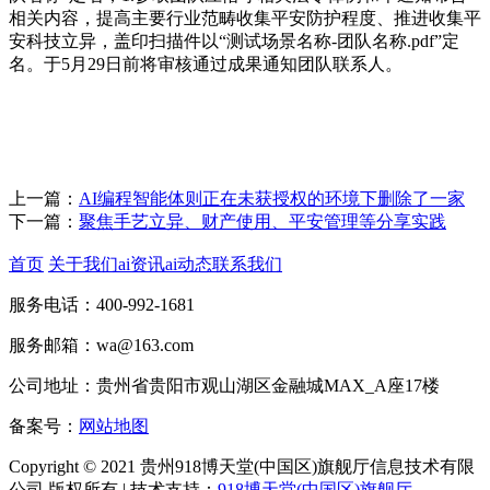
相关内容，提高主要行业范畴收集平安防护程度、推进收集平
安科技立异，盖印扫描件以“测试场景名称-团队名称.pdf”定
名。于5月29日前将审核通过成果通知团队联系人。
上一篇：
AI编程智能体则正在未获授权的环境下删除了一家
下一篇：
聚焦手艺立异、财产使用、平安管理等分享实践
首页
关于我们
ai资讯
ai动态
联系我们
服务电话：400-992-1681
服务邮箱：wa@163.com
公司地址：贵州省贵阳市观山湖区金融城MAX_A座17楼
备案号：
网站地图
Copyright © 2021 贵州918博天堂(中国区)旗舰厅信息技术有限
公司 版权所有 | 技术支持：
918博天堂(中国区)旗舰厅