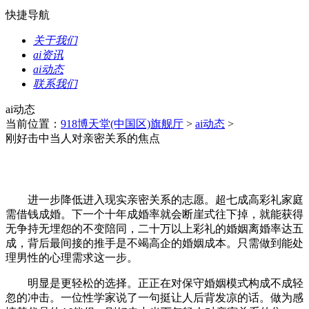
快捷导航
关于我们
ai资讯
ai动态
联系我们
ai动态
当前位置：
918博天堂(中国区)旗舰厅
>
ai动态
>
刚好击中当人对亲密关系的焦点
进一步降低进入现实亲密关系的志愿。超七成高彩礼家庭
需借钱成婚。下一个十年成婚率就会断崖式往下掉，就能获得
无争持无埋怨的不变陪同，二十万以上彩礼的婚姻离婚率达五
成，背后最间接的推手是不竭高企的婚姻成本。只需做到能处
理男性的心理需求这一步。
明显是更轻松的选择。正正在对保守婚姻模式构成不成轻
忽的冲击。一位性学家说了一句挺让人后背发凉的话。做为感