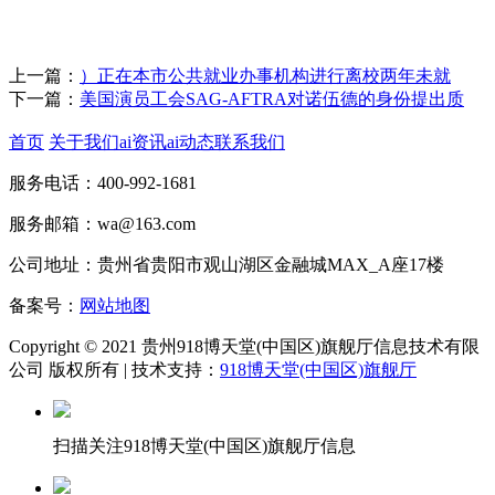
上一篇：
）正在本市公共就业办事机构进行离校两年未就
下一篇：
美国演员工会SAG-AFTRA对诺伍德的身份提出质
首页
关于我们
ai资讯
ai动态
联系我们
服务电话：400-992-1681
服务邮箱：wa@163.com
公司地址：贵州省贵阳市观山湖区金融城MAX_A座17楼
备案号：
网站地图
Copyright © 2021 贵州918博天堂(中国区)旗舰厅信息技术有限
公司 版权所有 | 技术支持：
918博天堂(中国区)旗舰厅
扫描关注918博天堂(中国区)旗舰厅信息