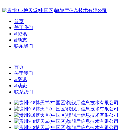
首页
关于我们
ai资讯
ai动态
联系我们
首页
关于我们
ai资讯
ai动态
联系我们